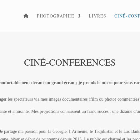
PHOTOGRAPHIE
LIVRES
CINÉ-CON
CINÉ-CONFERENCES
 confortablement devant un grand écran ; je prends le micro pour vous rac
yager les spectateurs via mes images documentaires (film ou photo) commentées
nte et amusante. Mes projections connaissent un franc succès : une dizaine d’an
e partage ma passion pour la Géorgie, l’Arménie, le Tadjikistan et le Lac Baïkal
omne, hiver et début de printemps depuis 2013. Le public est charmé et les p