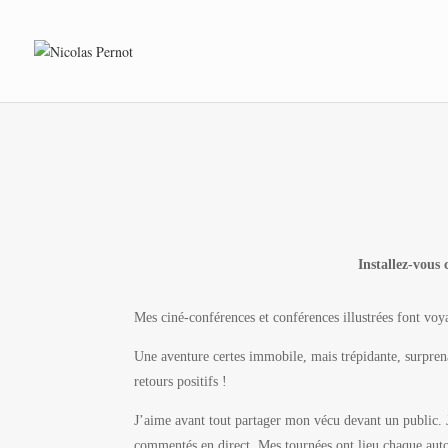
Installez-vous
Mes ciné-conférences et conférences illustrées font vo
Une aventure certes immobile, mais trépidante, surprena
retours positifs !
J’aime avant tout partager mon vécu devant un public. J
commentés en direct. Mes tournées ont lieu chaque aut