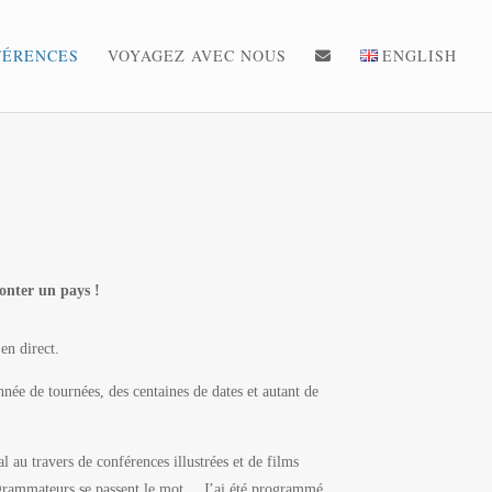
FÉRENCES
VOYAGEZ AVEC NOUS
ENGLISH
onter un pays !
 en direct.
née de tournées, des centaines de dates et autant de
 au travers de conférences illustrées et de films
rogrammateurs se passent le mot… J’ai été programmé