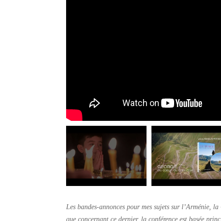
Les bandes-annonces pour mes sujets sur l’Arménie, la
que concernant ce dernier, la conférence est basée princ