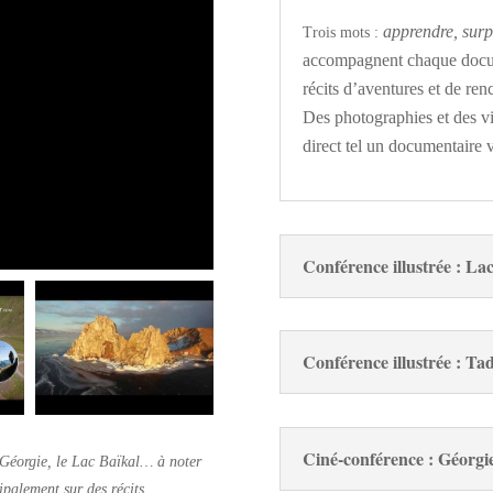
apprendre, surp
Trois mots :
accompagnent chaque docum
récits d’aventures et de re
Des photographies et des v
direct tel un documentaire v
Conférence illustrée : Lac
Conférence illustrée : Tad
Ciné-conférence : Géorgi
 Géorgie, le Lac Baïkal… à noter
ipalement sur des récits